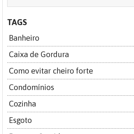
TAGS
Banheiro
Caixa de Gordura
Como evitar cheiro forte
Condomínios
Cozinha
Esgoto