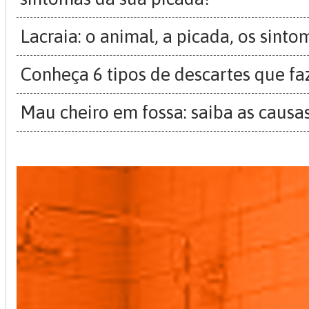
Lacraia: o animal, a picada, os sinto
Conheça 6 tipos de descartes que fa
Mau cheiro em fossa: saiba as causa