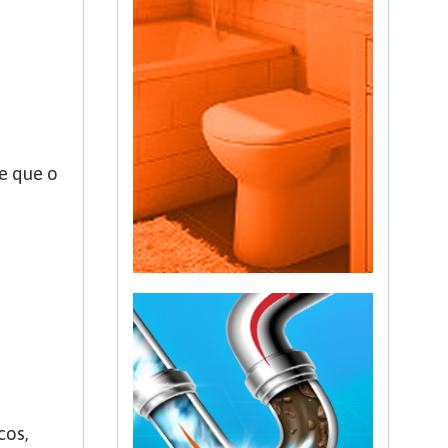
e que o
cos,