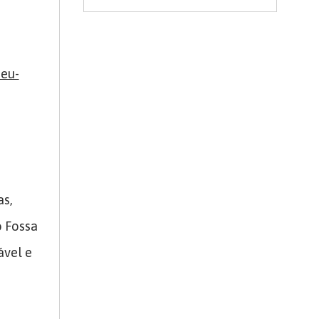
eu-
as,
 Fossa
ável e