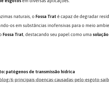
de esgotos
em diversas aplicações.
nzimas naturais, o
Fossa Trat
é capaz de degradar resí
ando-os em substâncias inofensivas para o meio ambie
do
Fossa Trat
, destacando seu papel como uma
solução
: patógenos de transmissão hídrica
blog/6-principais-doencas-causadas-pelo-esgoto-saib