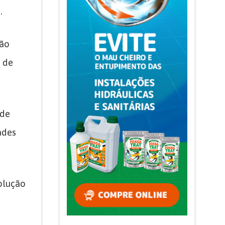
.
não
 de
sde
ades
olução