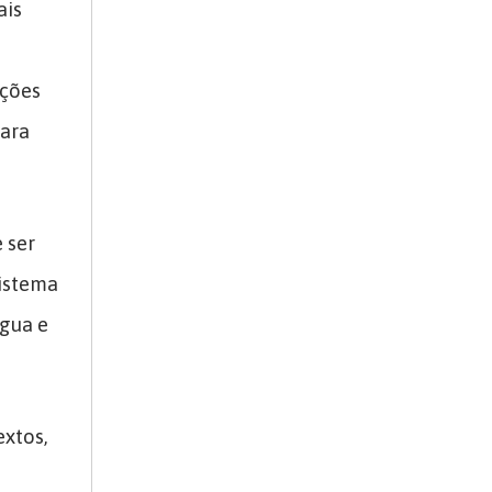
ais
ações
ara
 ser
sistema
água e
extos,